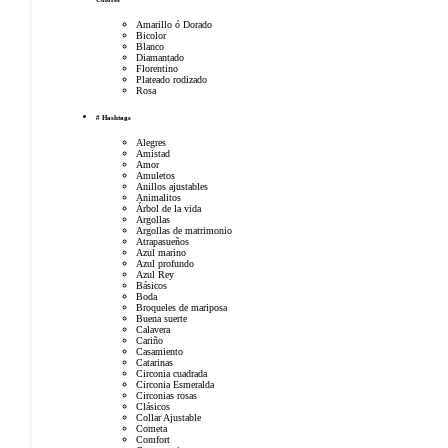
Amarillo ó Dorado
Bicolor
Blanco
Diamantado
Florentino
Plateado rodizado
Rosa
# Hashtags
Alegres
Amistad
Amor
Amuletos
Anillos ajustables
Animalitos
Árbol de la vida
Argollas
Argollas de matrimonio
Atrapasueños
Azul marino
Azul profundo
Azul Rey
Básicos
Boda
Broqueles de mariposa
Buena suerte
Calavera
Cariño
Casamiento
Catarinas
Circonia cuadrada
Circonia Esmeralda
Circonias rosas
Clásicos
Collar Ajustable
Cometa
Comfort