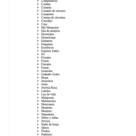
Compromiso
Confort
Corazón
Corazón de circonia
Corazones
Corona de circonias
Crucifijo
Cruz
Del Mezquital
Día de muertos
Divertidos
Dormilonas
Elefantes
Elegantes
Esotéricos
Espíritu Santo
Fé
Florales
Flores
Frutales
Frutas
Girasoles
Grabado Gratis
Hojas
Jesucristo
Jesús
Joyería Rosa
Latidos
Luz de vida
Mariposas
Matrimonio
Mexicanos
Moderno
Monitos
Naturaleza
Niños y niñas
Novios
Nudo de bruja
Ojitos
Óvalos
Padrinos