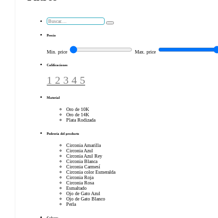
Search
...
Precio
Min. price
Max. price
Calificaciones
1
2
3
4
5
Material
Oro de 10K
Oro de 14K
Plata Rodizada
Pedrería del producto
Circonia Amarilla
Circonia Azul
Circonia Azul Rey
Circonia Blanca
Circonia Carmesí
Circonia color Esmeralda
Circonia Roja
Circonia Rosa
Esmaltado
Ojo de Gato Azul
Ojo de Gato Blanco
Perla
Colores