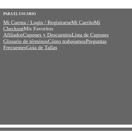
PARA EL USUARIO
Mi Cuenta / Login / Registrarse
Mi Carrito
Mi
Checkout
Mis Favoritos
Afiliados
Cupones y Descuentos
Lista de Cupones
Glosario de términos
Cómo trabajamos
Preguntas
Frecuentes
Guía de Tallas