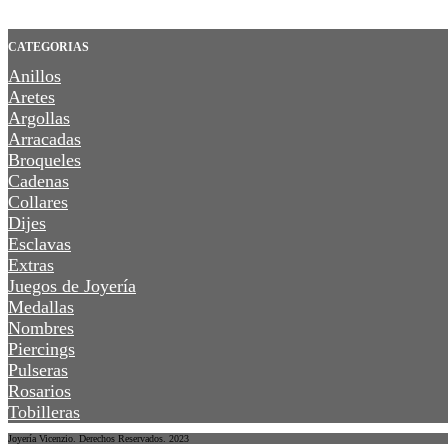
CATEGORIAS
Anillos
Aretes
Argollas
Arracadas
Broqueles
Cadenas
Collares
Dijes
Esclavas
Extras
Juegos de Joyería
Medallas
Nombres
Piercings
Pulseras
Rosarios
Tobilleras
Joyería Vicenzio. Derechos Reservados. 2023