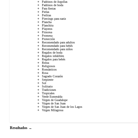
Padrinos de Argollas
Padrinos de boda
Para fiestas
Perlas
Perlitas
Piercings para nariz
Plancha
Planchita
Playeros
Princesa
Promesa
Protección
Recomendado para adultos
Recomendado para bebés
Recomendado para niños
Regalos de boda
Regalos infalibles
Regalos para bebés
Reina
Religiosos
Románticos
Rosa
Sagrado Corazón
Serpiente
Sol
Solitario
Tradiciones
Tropicales
Verde Esmeralda
Virgen de Guadalupe
Virgen de San Juan
Virgen de San Juan de los Lagos
Virgen Milagrosa
Resultados →