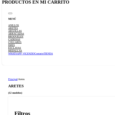
MENÚ
ANILLOS
ARETES
ARGOLLAS
ARRACADAS
BROQUELES
CADENAS
COLLARES
DIJES
ESCLAVAS
MEDALLAS
WHATSAPP VICENZIO
Contacto
TIENDA
Principal
/
Aretes
ARETES
(12 modelos)
Filtros