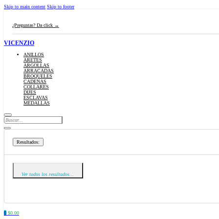
Skip to main content
Skip to footer
¿Preguntas? Da click →
VICENZIO
ANILLOS
ARETES
ARGOLLAS
ARRACADAS
BROQUELES
CADENAS
COLLARES
DIJES
ESCLAVAS
MEDALLAS
Search
...
Resultados:
Ver todos los resultados...
0
$
0.00