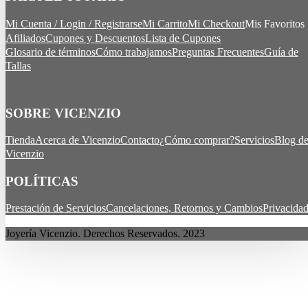
Mi Cuenta / Login / Registrarse
Mi Carrito
Mi Checkout
Mis Favoritos
Afiliados
Cupones y Descuentos
Lista de Cupones
Glosario de términos
Cómo trabajamos
Preguntas Frecuentes
Guía de
Tallas
SOBRE VICENZIO
Tienda
Acerca de Vicenzio
Contacto
¿Cómo comprar?
Servicios
Blog d
Vicenzio
POLÍTICAS
Prestación de Servicios
Cancelaciones, Retornos y Cambios
Privacida
Joyería Vicenzio. Derechos Reservados. 2023