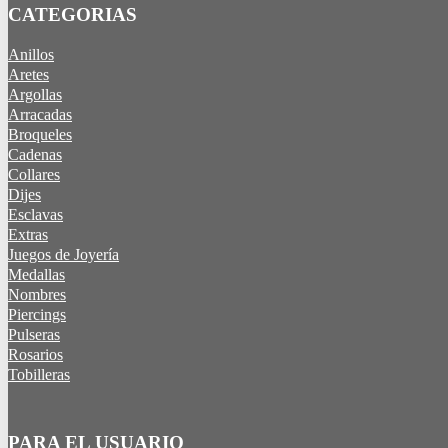
CATEGORIAS
Anillos
Aretes
Argollas
Arracadas
Broqueles
Cadenas
Collares
Dijes
Esclavas
Extras
Juegos de Joyería
Medallas
Nombres
Piercings
Pulseras
Rosarios
Tobilleras
PARA EL USUARIO