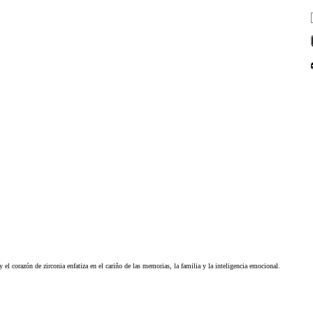
 corazón de zirconia enfatiza en el cariño de las memorias, la familia y la inteligencia emocional.