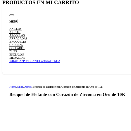
MENÚ
ANILLOS
ARETES
ARGOLLAS
ARRACADAS
BROQUELES
CADENAS
COLLARES
DIJES
ESCLAVAS
MEDALLAS
WHATSAPP VICENZIO
Contacto
TIENDA
Home
/
Shop
/
Aretes
/
Broquel de Elefante con Corazón de Zirconia en Oro de 10K
Broquel de Elefante con Corazón de Zirconia en Oro de 10K