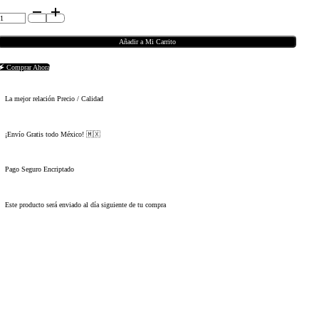
Broquel
de
Elefante
con
Corazón
Añadir a Mi Carrito
de
Zirconia
en
🗲 Comprar Ahora
Oro
de
10K
cantidad
La mejor relación Precio / Calidad
¡Envío Gratis todo México! 🇲🇽
Pago Seguro Encriptado
Este producto será enviado al día siguiente de tu compra