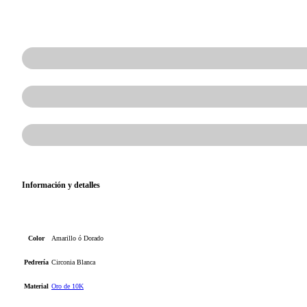
Información y detalles
Color
Amarillo ó Dorado
Pedrería
Circonia Blanca
Material
Oro de 10K