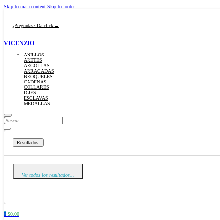
Skip to main content
Skip to footer
¿Preguntas? Da click →
VICENZIO
ANILLOS
ARETES
ARGOLLAS
ARRACADAS
BROQUELES
CADENAS
COLLARES
DIJES
ESCLAVAS
MEDALLAS
Search
...
Resultados:
Ver todos los resultados...
0
$
0.00