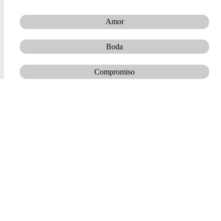
Amor
Boda
Compromiso
Matrimonio
Padrinos de Argollas
Padrinos de boda
Regalos de boda
Información y detalles