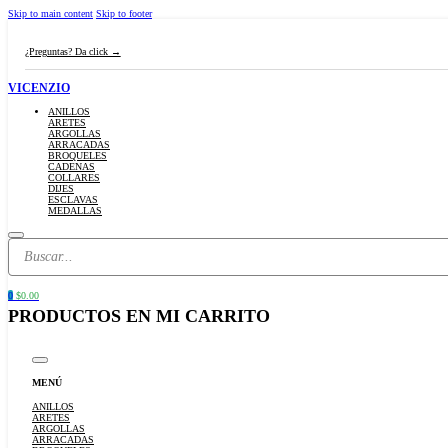
Skip to main content
Skip to footer
¿Preguntas? Da click →
VICENZIO
ANILLOS
ARETES
ARGOLLAS
ARRACADAS
BROQUELES
CADENAS
COLLARES
DIJES
ESCLAVAS
MEDALLAS
Search
...
0
$
0.00
MENÚ
ANILLOS
ARETES
ARGOLLAS
ARRACADAS