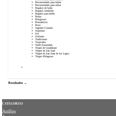
Recomendado para bebés
Recomendado para niños
Regalos de boda
Regalos infalibles
Regalos para bebés
Reina
Religiosos
Románticos
Rosa
Sagrado Corazón
Serpiente
Sol
Solitario
Tradiciones
Tropicales
Verde Esmeralda
Virgen de Guadalupe
Virgen de San Juan
Virgen de San Juan de los Lagos
Virgen Milagrosa
Resultados →
CATEGORIAS
Anillos