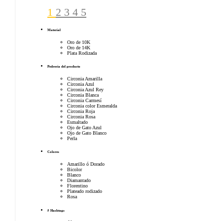
1
2
3
4
5
Material
Oro de 10K
Oro de 14K
Plata Rodizada
Pedrería del producto
Circonia Amarilla
Circonia Azul
Circonia Azul Rey
Circonia Blanca
Circonia Carmesí
Circonia color Esmeralda
Circonia Roja
Circonia Rosa
Esmaltado
Ojo de Gato Azul
Ojo de Gato Blanco
Perla
Colores
Amarillo ó Dorado
Bicolor
Blanco
Diamantado
Florentino
Plateado rodizado
Rosa
# Hashtags