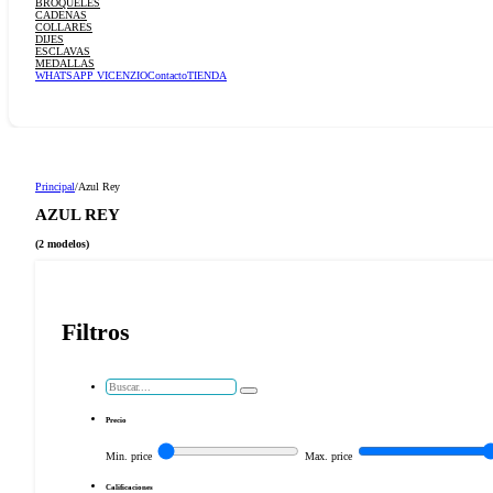
BROQUELES
CADENAS
COLLARES
DIJES
ESCLAVAS
MEDALLAS
WHATSAPP VICENZIO
Contacto
TIENDA
Principal
/
Azul Rey
AZUL REY
(2 modelos)
Filtros
Search
...
Precio
Min. price
Max. price
Calificaciones