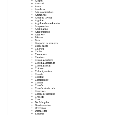
Alegres
Amistad
Amor
Amuletos
Anillos ajustables
Animalitos
Árbol de la vida
Argollas
Argollas de matrimonio
Atrapasueños
Azul marino
Azul profundo
Azul Rey
Básicos
Boda
Broqueles de mariposa
Buena suerte
Calavera
Cariño
Casamiento
Catarinas
Circonia cuadrada
Circonia Esmeralda
Circonias rosas
Clásicos
Collar Ajustable
Cometa
Comfort
Compromiso
Confort
Corazón
Corazón de circonia
Corazones
Corona de circonias
Crucifijo
Cruz
Del Mezquital
Día de muertos
Divertidos
Dormilonas
Elefantes