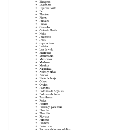
Elegantes
Esotéricos
Espíritu Santo
Fé
Florales
Flores
Frutales
Frutas
Girasoles
Grabado Gratis
Hojas
Jesucristo
Jesús
Joyería Rosa
Latidos
Luz de vida
Mariposas
Matrimonio
Mexicanos
Moderno
Monitos
Naturaleza
Niños y niñas
Novios
Nudo de bruja
Ojitos
Óvalos
Padrinos
Padrinos de Argollas
Padrinos de boda
Para fiestas
Perlas
Perlitas
Piercings para nariz
Plancha
Planchita
Playeros
Princesa
Promesa
Protección
Recomendado para adultos